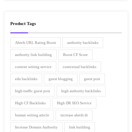
Product Tags
Ahrefs URL Rating Boost
authority backlinks
authority link building
Boost CF Score
content writing service
contextual backlinks
edu backlinks
guest blogging
guest post
high-traffic guest post
high authority backlinks
High CF Backlinks
High DR SEO Service
human writing article
increase ahrefs dr
Increase Domain Authority
link building