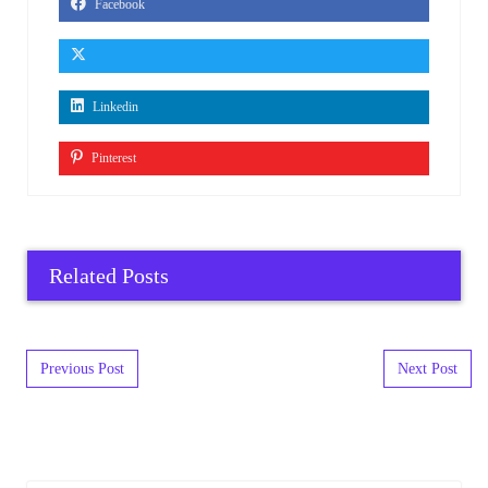
Facebook
Linkedin
Pinterest
Related Posts
Post navigation
Previous Post
Next Post