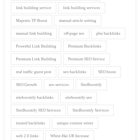
link building service
link building services
Majestic TF Boost
manual article writing
manual link building
off-page seo
pbn backlinks
Powerful Link Building
Premium Backlinks
Premium Link Building
Premium SEO Service
real traffic guest post
seo backlinks
SEO boost
SEO Growth
seo services
SiteBoostify
siteboostify backlinks
siteboostify seo
SiteBoostify SEO Services
SiteBoostify Services
trusted backlinks
unique content writer
web 2.0 links
White-Hat UR Increase