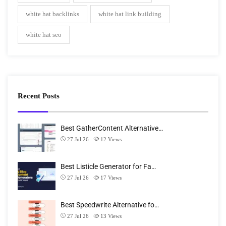
white hat backlinks
white hat link building
white hat seo
Recent Posts
Best GatherContent Alternative…
27 Jul 26
12
Views
Best Listicle Generator for Fa…
27 Jul 26
17
Views
Best Speedwrite Alternative fo…
27 Jul 26
13
Views