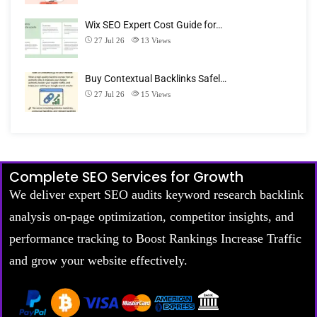
Wix SEO Expert Cost Guide for…
27 Jul 26
13
Views
Buy Contextual Backlinks Safel…
27 Jul 26
15
Views
Complete SEO Services for Growth
We deliver expert SEO audits keyword research backlink
analysis on-page optimization, competitor insights, and
performance tracking to Boost Rankings Increase Traffic
and grow your website effectively.