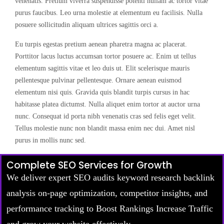
venenatis. Pretium viverra suspendisse potenti nullam ac tortor vitae
purus faucibus. Leo urna molestie at elementum eu facilisis. Nulla
posuere sollicitudin aliquam ultrices sagittis orci a.
Eu turpis egestas pretium aenean pharetra magna ac placerat.
Porttitor lacus luctus accumsan tortor posuere ac. Enim ut tellus
elementum sagittis vitae et leo duis ut. Elit scelerisque mauris
pellentesque pulvinar pellentesque. Ornare aenean euismod
elementum nisi quis. Gravida quis blandit turpis cursus in hac
habitasse platea dictumst. Nulla aliquet enim tortor at auctor urna
nunc. Consequat id porta nibh venenatis cras sed felis eget velit.
Tellus molestie nunc non blandit massa enim nec dui. Amet nisl
purus in mollis nunc sed.
Complete SEO Services for Growth
We deliver expert SEO audits keyword research backlink
analysis on-page optimization, competitor insights, and
performance tracking to Boost Rankings Increase Traffic